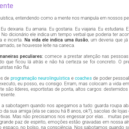
mente
nguística, entendendo como a mente nos manipula em nossos p
Eu deixaria. Eu amaria. Eu gostaria. Eu viajaria. Eu estudaria. E
. No dicionário ele indica um tempo verbal que poderia ter ac
a e incerta.
Na vida ele indica uma ilusão
, um deveria que já
rramado, se houvesse leite na caneca.
maneiras peculiares:
comece a prestar atenção nas pessoas 
ue ficou lá atrás e não há certeza se foi concreto. O prese
istas não flui.
os de
programação neurolinguística
e
coaches
de poder pessoal
 executo, eu posso, eu consigo. Erram, mas colocam a vida 
e são líderes, esportistas de ponta, altos cargos: destemidos
resente.
mos a sabotagem quando nos apegamos a tudo: guarda roupa ab
o da sua amiga (ela se casou há 8 anos, ok?), sacolas de loja
etivas. Mas não precisamos nos engessar por elas... muitas 
ande paz de espirito, emoções estão gravadas em nossa al
no espaço, no bolso, na consciência. Nos sabotamos quando s