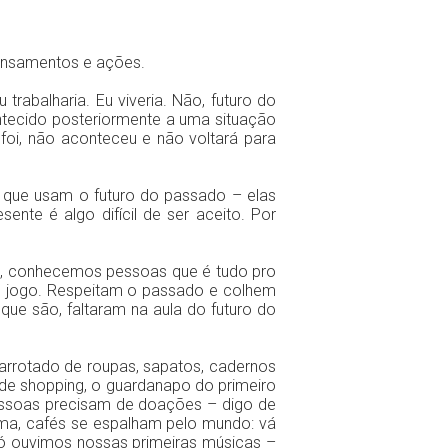
ensamentos e ações.
u trabalharia. Eu viveria. Não, futuro do
ontecido posteriormente a uma situação
 foi, não aconteceu e não voltará para
que usam o futuro do passado – elas
nte é algo difícil de ser aceito. Por
, conhecemos pessoas que é tudo pro
em jogo. Respeitam o passado e colhem
 que são, faltaram na aula do futuro do
arrotado de roupas, sapatos, cadernos
s de shopping, o guardanapo do primeiro
pessoas precisam de doações – digo de
ma, cafés se espalham pelo mundo: vá
ó ouvimos nossas primeiras músicas –