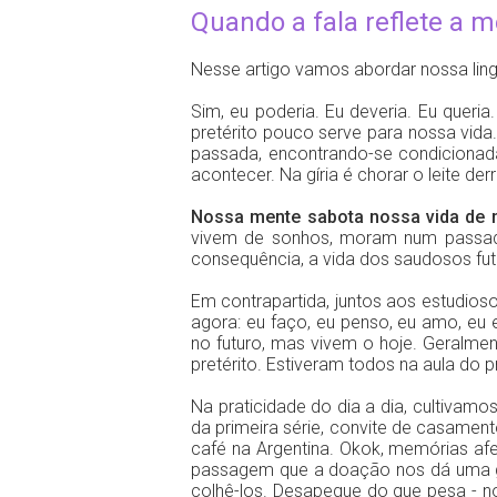
Quando a fala reflete a 
Nesse artigo vamos abordar nossa li
Sim, eu poderia. Eu deveria. Eu queria. 
pretérito pouco serve para nossa vida
passada, encontrando-se condicionad
acontecer. Na gíria é chorar o leite de
Nossa mente sabota nossa vida de 
vivem de sonhos, moram num passado q
consequência, a vida dos saudosos futur
Em contrapartida, juntos aos estudios
agora: eu faço, eu penso, eu amo, eu
no futuro, mas vivem o hoje. Geralment
pretérito. Estiveram todos na aula do p
Na praticidade do dia a dia, cultiva
da primeira série, convite de casament
café na Argentina. Okok, memórias af
passagem que a doação nos dá uma gr
colhê-los. Desapegue do que pesa - 