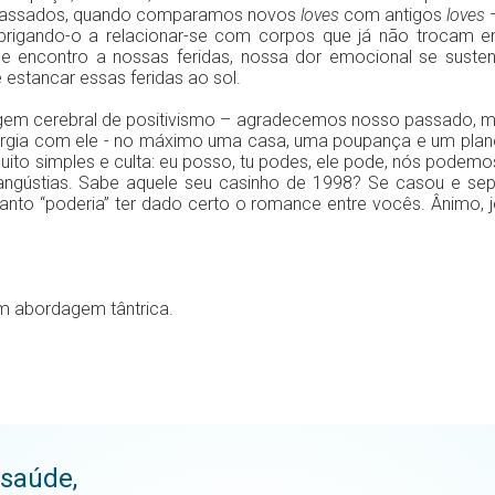
 passados, quando comparamos novos
loves
com antigos
loves
–
brigando-o a relacionar-se com corpos que já não trocam 
encontro a nossas feridas, nossa dor emocional se susten
 estancar essas feridas ao sol.
gem cerebral de positivismo – agradecemos nosso passado, ma
rgia com ele - no máximo uma casa, uma poupança e um plano 
to simples e culta: eu posso, tu podes, ele pode, nós podemo
 angústias. Sabe aquele seu casinho de 1998? Se casou e se
nto “poderia” ter dado certo o romance entre vocês. Ânimo,
om abordagem tântrica.
 saúde,