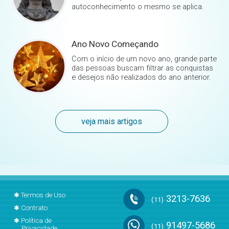
autoconhecimento o mesmo se aplica.
Ano Novo Começando
Com o início de um novo ano, grande parte
das pessoas buscam filtrar as conquistas
e desejos não realizados do ano anterior.
veja mais artigos
✱
Termos de Uso
3213-7636
(11)
✱
Contrato
✱
Política de
91497-5686
(11)
Privacidade