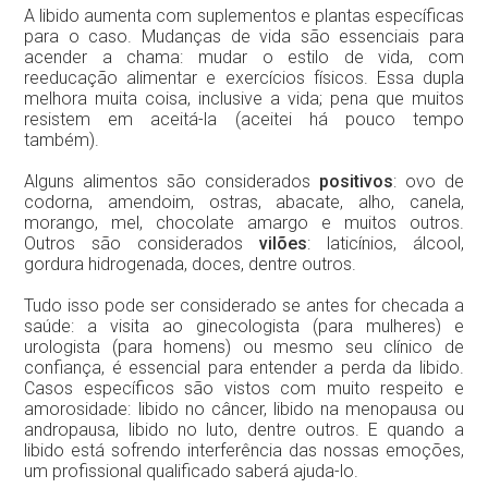
A libido aumenta com suplementos e plantas específicas
para o caso. Mudanças de vida são essenciais para
acender a chama: mudar o estilo de vida, com
reeducação alimentar e exercícios físicos. Essa dupla
melhora muita coisa, inclusive a vida; pena que muitos
resistem em aceitá-la (aceitei há pouco tempo
também).
Alguns alimentos são considerados
positivos
: ovo de
codorna, amendoim, ostras, abacate, alho, canela,
morango, mel, chocolate amargo e muitos outros.
Outros são considerados
vilões
: laticínios, álcool,
gordura hidrogenada, doces, dentre outros.
Tudo isso pode ser considerado se antes for checada a
saúde: a visita ao ginecologista (para mulheres) e
urologista (para homens) ou mesmo seu clínico de
confiança, é essencial para entender a perda da libido.
Casos específicos são vistos com muito respeito e
amorosidade: libido no câncer, libido na menopausa ou
andropausa, libido no luto, dentre outros. E quando a
libido está sofrendo interferência das nossas emoções,
um profissional qualificado saberá ajuda-lo.