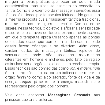
margem à novas práticas que focam em determinada
característica, mas ainda se baseiam no conceito do
tantra. Como é o exemplo da massagem
sensitive
; essa
técnica é aplicada por terapeutas tântricos. No geral tem
a mesma proposta que a massagem tântrica tradicional,
mas se destaca por alguns diferenciais. Como o nome
sugere, nessa técnica, o objetivo é aflorar a sensibilidade
e isso é feito através de toques extremamente suaves,
em que o terapeuta aplica utilizando apenas as pontas
dos dedos, quase que como em um brincadeira onde
casais fazem cócegas e se divertem. Além disso,
existem estilos de massagem tântrica repletos de
sensualidade, onde são aplicados movimentos
diferentes em homens e mulheres, pelo fato da região
estimulada ser o órgão sexual de quem recebe a terapia.
Essas técnicas são conhecidas como
yoni
e
lingam
.
Yoni
é um termo sânscrito, da cultura indiana e se refere ao
órgão feminino como algo sagrado, fonte da vida e da
energia.
Lingam
já se refere à energia masculina e é
representada pelo órgão dos homens.
Veja onde encontrar
Massagistas Sensuais
nas
principais capitais brasileiras: