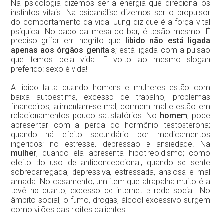
Na psicologia dizemos ser a energia que direciona os
instintos vitais. Na psicanálise dizemos ser o propulsor
do comportamento da vida. Jung diz que é a força vital
psíquica. No papo da mesa do bar, é tesão mesmo. É
preciso grifar em negrito que
libido não está ligada
apenas aos órgãos genitais
; está ligada com a pulsão
que temos pela vida. E volto ao mesmo slogan
preferido: sexo é vida!
A libido falta quando homens e mulheres estão com
baixa autoestima, excesso de trabalho, problemas
financeiros, alimentam-se mal, dormem mal e estão em
relacionamentos pouco satisfatórios. No
homem
, pode
apresentar com a perda do hormônio testosterona;
quando há efeito secundário por medicamentos
ingeridos; no estresse, depressão e ansiedade. Na
mulher
, quando ela apresenta hipotireoidismo; como
efeito do uso de anticoncepcional; quando se sente
sobrecarregada, depressiva, estressada, ansiosa e mal
amada. No casamento, um item que atrapalha muito é a
tevê no quarto, excesso de internet e rede social. No
âmbito social, o fumo, drogas, álcool excessivo surgem
como vilões das noites calientes.