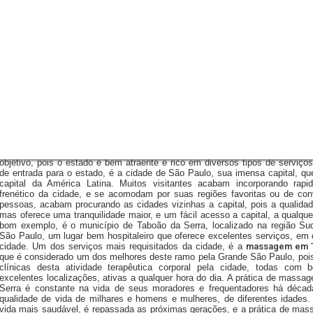
O estado de São Paulo recebe todos os dias, um grande número de turist
de outros estados do Brasil, e outros de diferentes países do mundo,
objetivo, pois o estado é bem atraente e rico em diversos tipos de serviços.
de entrada para o estado, é a cidade de São Paulo, sua imensa capital, qu
capital da América Latina. Muitos visitantes acabam incorporando rapi
frenético da cidade, e se acomodam por suas regiões favoritas ou de con
pessoas, acabam procurando as cidades vizinhas a capital, pois a qualidade
mas oferece uma tranquilidade maior, e um fácil acesso a capital, a qualqu
bom exemplo, é o município de Taboão da Serra, localizado na região S
São Paulo, um lugar bem hospitaleiro que oferece excelentes serviços, em 
cidade. Um dos serviços mais requisitados da cidade, é a
massagem em T
que é considerado um dos melhores deste ramo pela Grande São Paulo, pois
clínicas desta atividade terapêutica corporal pela cidade, todas com 
excelentes localizações, ativas a qualquer hora do dia. A prática de mass
Serra é constante na vida de seus moradores e frequentadores há décad
qualidade de vida de milhares e homens e mulheres, de diferentes idades.
vida mais saudável, é repassada as próximas gerações, e a prática de m