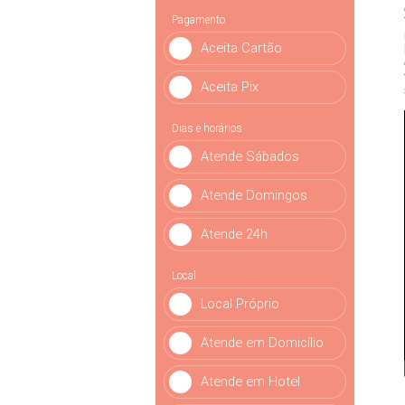
Pagamento
Aceita Cartão
Aceita Pix
Dias e horários
Atende Sábados
Atende Domingos
Atende 24h
Local
Local Próprio
Atende em Domicílio
Atende em Hotel