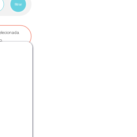
filtrar
elecionada.
o.
ra: