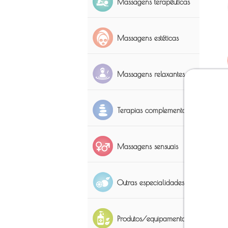
Massagens terapêuticas
Massagens estéticas
Massagens relaxantes
Terapias complementares
Massagens sensuais
Outras especialidades
Produtos/equipamentos