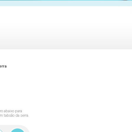
erra
tro abaixo para
m taboão da serra.