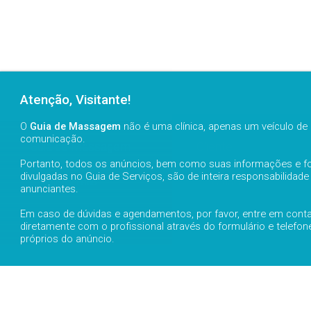
Atenção, Visitante!
O
Guia de Massagem
não é uma clínica, apenas um veículo de
comunicação.
Guia de Massagem
Cliente
Portanto, todos os anúncios, bem como suas informações e f
› quem somos
› login
divulgadas no Guia de Serviços, são de inteira responsabilidade
› fale conosco
› cadastre-se
anunciantes.
Em caso de dúvidas e agendamentos, por favor, entre em cont
diretamente com o profissional através do formulário e telefon
próprios do anúncio.