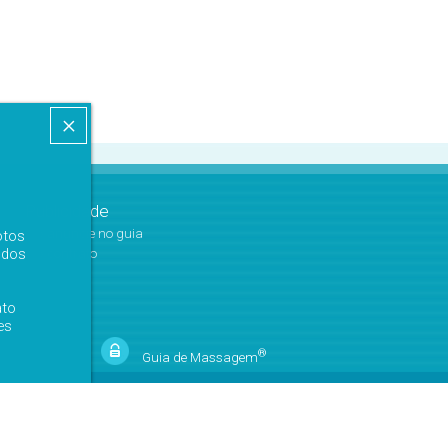
×
Publicidade
› anuncie no guia
otos
 dos
› contrato
ato
es
®
Guia de
Massagem