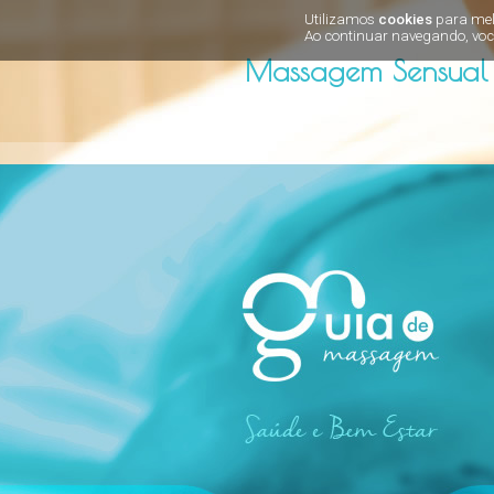
Utilizamos
cookies
para melh
Ao continuar navegando, voc
Massagem Sensual