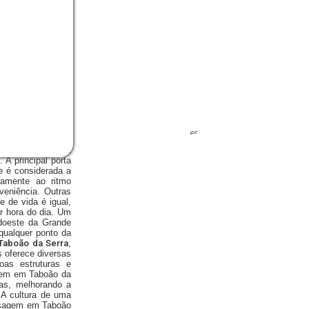
as, alguns chegam
 cada um com seu
 A principal porta
e é considerada a
damente ao ritmo
veniência. Outras
 de vida é igual,
er hora do dia. Um
udoeste da Grande
qualquer ponto da
aboão da Serra
,
 oferece diversas
boas estruturas e
agem em Taboão da
as, melhorando a
 A cultura de uma
assagem em Taboão