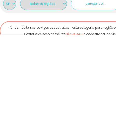
carregando...
Ainda não temos serviços cadastrados nesta categoria para região s
Gostaria de ser o primeiro?
Clique aqui
e cadastre seu serviç
0
resultados
Perfis de clínicas e massagistas em Taboão da Ser
Massagem em Taboão da Serra