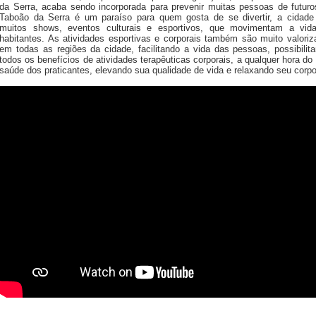
da Serra, acaba sendo incorporada para prevenir muitas pessoas de futur
Taboão da Serra é um paraíso para quem gosta de se divertir, a cidad
muitos shows, eventos culturais e esportivos, que movimentam a vid
habitantes. As atividades esportivas e corporais também são muito valoriz
em todas as regiões da cidade, facilitando a vida das pessoas, possibili
todos os benefícios de atividades terapêuticas corporais, a qualquer hora do
saúde dos praticantes, elevando sua qualidade de vida e relaxando seu corpo