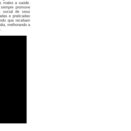
os males a saúde.
e sempre promove
a social de seus
adas e praticadas
tando que recebam
 dia, melhorando a
.