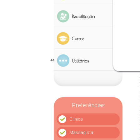
Reabilitação
Cursos
Utilitários
Preferências
Clínica
Massagista