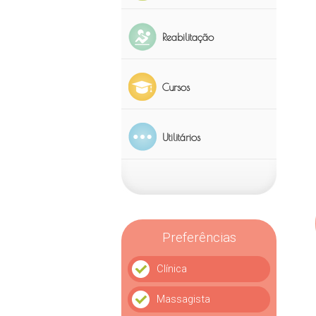
Vila Matias,
Reabilitação
997
(13)
Cursos
Utilitários
Preferências
Clínica
Massagista