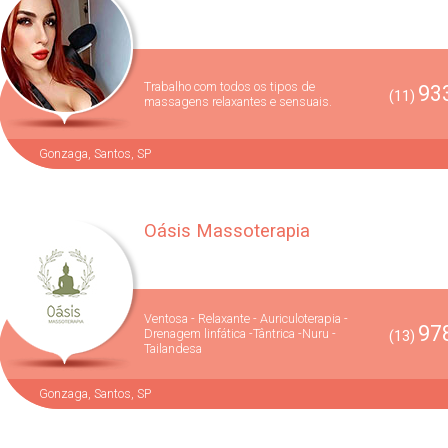
Trabalho com todos os tipos de
933
(11)
massagens relaxantes e sensuais.
Gonzaga, Santos, SP
Oásis Massoterapia
Ventosa - Relaxante - Auriculoterapia -
978
Drenagem linfática -Tântrica -Nuru -
(13)
Tailandesa
Gonzaga, Santos, SP