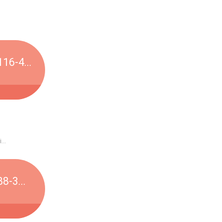
16-4...
..
8-3...