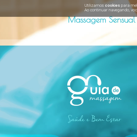
Utilizamos
cookies
para melh
Ao continuar navegando, voc
Massagem Sensual 