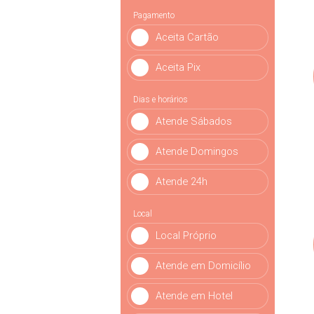
Pagamento
Aceita Cartão
Aceita Pix
Dias e horários
Atende Sábados
Atende Domingos
Atende 24h
Local
Local Próprio
Atende em Domicílio
Atende em Hotel