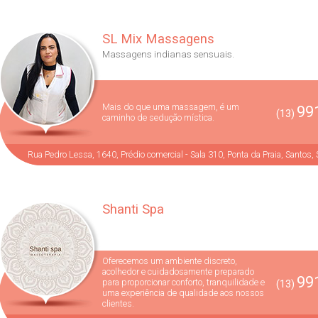
SL Mix Massagens
Massagens indianas sensuais.
Mais do que uma massagem, é um
991
(13)
caminho de sedução mística.
Rua Pedro Lessa, 1640, Prédio comercial - Sala 310, Ponta da Praia, Santos,
Shanti Spa
Oferecemos um ambiente discreto,
acolhedor e cuidadosamente preparado
991
para proporcionar conforto, tranquilidade e
(13)
uma experiência de qualidade aos nossos
clientes.