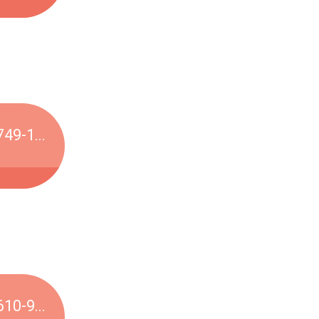
49-1...
10-9...