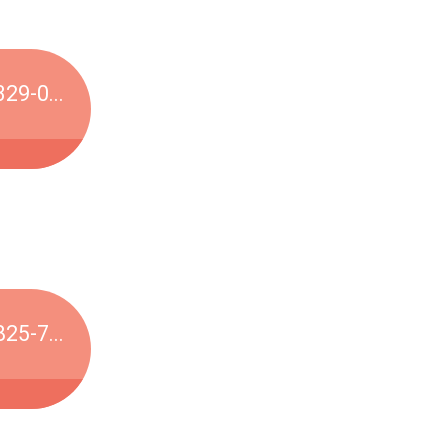
29-0...
25-7...