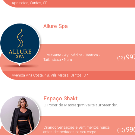
Aparecida, Santos, SP
Allure Spa
• Relaxante • Ayurvédica • Tântrica •
997
(13)
Tailandesa • Nuru
Avenida Ana Costa, 48, Vila Matias, Santos, SP
Espaço Shakti
O Poder da Massagem vai te surpreender.
Criando Sensações e Sentimentos nunca
996
(13)
antes despertados no seu corpo.