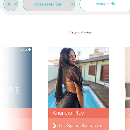
carregando...
11
resultados
saiba
saiba
lus
Anúncio Plus
a
Life Space Massotera...