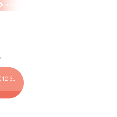
Vila Matias, Santos, SP
Gonzaga, Santos, SP
99012-3646
93329-0478
(11)
(11)
..
12-3...