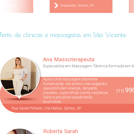
 Santos, SP
Boqueirão, Santos, SP
49-1413
3234-5010
(13)
Perfis de clínicas e massagistas em São Vicente:
Ana Massoterapeuta
Especialista em Massagem Tântrica formada em te.
Aplico uma massagem altamente
humanizada, são pontos massageados
que estimulam energia, desperta
990
(11)
prazeres, super eficaz contra o estresse
diário e pra aliviar aquele tesão
acumulado.
Rua Xavier Pinheiro, Vila Matias, Santos, SP
Roberta Sarah