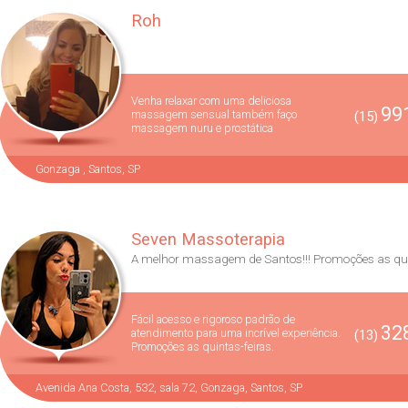
Roh
Venha relaxar com uma deliciosa
991
massagem sensual também faço
(15)
massagem nuru e prostática
Gonzaga , Santos, SP
Seven Massoterapia
A melhor massagem de Santos!!! Promoções as qui.
Fácil acesso e rigoroso padrão de
328
atendimento para uma incrível experiência.
(13)
Promoções as quintas-feiras.
Avenida Ana Costa, 532, sala 72, Gonzaga, Santos, SP