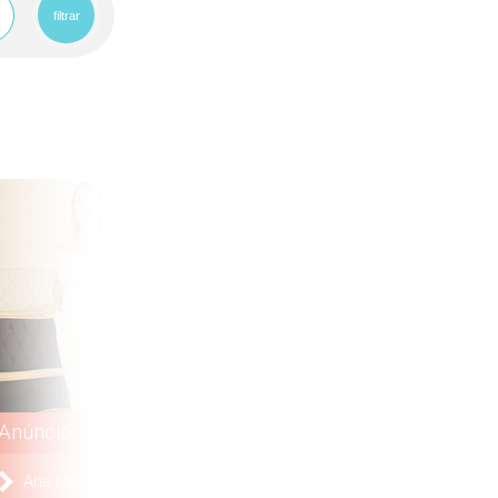
filtrar
saiba
saiba
Anúncio Plus
Anúncio Plus
Ana Massoterapeuta
Roberta Sarah