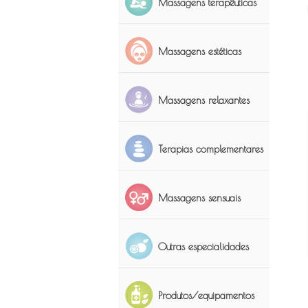
Massagens terapêuticas
Massagens estéticas
Massagens relaxantes
Terapias complementares
Massagens sensuais
Outras especialidades
Anúncio P
Produtos/equipamentos
Allure Sp