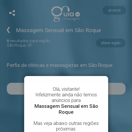
anuncie
❮
Massagem Sensual em São Roque
0
resultados para região
alterar região
São Roque, SP
Perfis de clínicas e massagistas em São Roque: