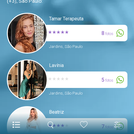
(+3), São Paulo:
Tamar Terapeuta
★
★
★
★
★
8
fotos
Jardins, São Paulo
Lavínia
★
★
★
★
★
5
fotos
Jardins, São Paulo
Beatriz
★
★
★
★
★
7
fotos