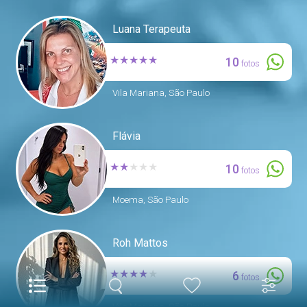
Luana Terapeuta
★
★
★
★
★
10
fotos
Vila Mariana, São Paulo
Flávia
★
★
★
★
★
10
fotos
Moema, São Paulo
Roh Mattos
★
★
★
★
★
6
fotos
Vila Mariana, São Paulo