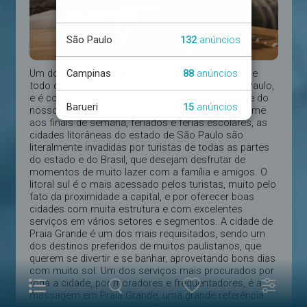
Um dos litorais mais interessantes e badalados de
todo o Brasil, está localizado no estado de São Paulo,
e é considerado um dos mais belos do Sudeste e do
nosso país. Durante o ano inteiro, com mais volume
aos finais de semana, feriados e férias escolares, as
cidades litorâneas do estado de São Paulo são
literalmente invadidas por turistas de todas as partes
do estado e do Brasil, que desejam desfrutar de
momentos de muito lazer com a família e amigos. O
litoral sul é o mais acessado pelos turistas, muito pelo
fato da proximidade a capital, e por oferecer boas
cidades com muita estrutura e com excelentes
serviços em vários setores e segmentos. A cidade de
Praia Grande é um dos mais requisitados, sendo um
dos destinos preferidos de muitos paulistanos, que
querem se divertir e se banhar, aproveitando bons dias
com muito sol. Um dos serviços mais procurados por
toda a cidade, por moradores e frequentadores, é a
massagem em Praia Grande, uma grande referência