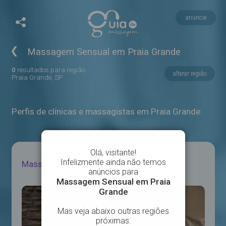
anuncie
❮
Massagem Sensual em Praia Grande
0
resultados para região
alterar região
Praia Grande, SP
Perfis de clínicas e massagistas em Praia Grande:
Massagem na Praia Grande