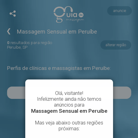
anuncie
❮
Massagem Sensual em Peruíbe
0
resultados para região
alterar região
Peruíbe, SP
Perfis de clínicas e massagistas em Peruíbe: