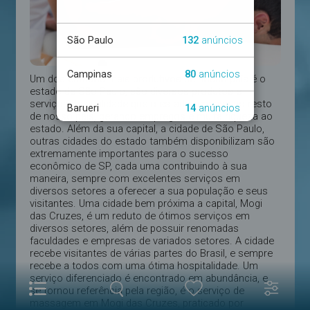
Um dos estados mais produtivos de nosso país é o
estado de São Paulo, são diversos produtos e
serviços de qualidade que o estado repassa ao resto
de nosso país, gerando empregos e muita riqueza ao
estado. Além da sua capital, a cidade de São Paulo,
outras cidades do estado também disponibilizam são
extremamente importantes para o sucesso
econômico de SP, cada uma contribuindo à sua
maneira, sempre com excelentes serviços em
diversos setores a oferecer a sua população e seus
visitantes. Uma cidade bem próxima a capital, Mogi
das Cruzes, é um reduto de ótimos serviços em
diversos setores, além de possuir renomadas
faculdades e empresas de variados setores. A cidade
recebe visitantes de várias partes do Brasil, e sempre
recebe a todos com uma ótima hospitalidade. Um
serviço diferenciado é encontrado em abundância, e
se tornou referência pela região, é o serviço de
massagem em Mogi das Cruzes, praticado por