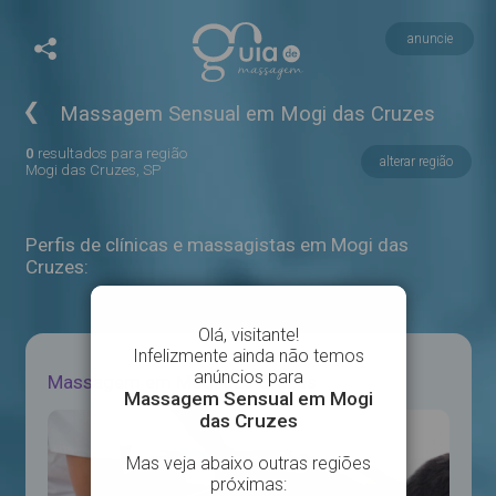
anuncie
❮
Massagem Sensual em Mogi das Cruzes
0
resultados para região
alterar região
Mogi das Cruzes, SP
Perfis de clínicas e massagistas em Mogi das
Cruzes:
Massagem em Mogi das Cruzes