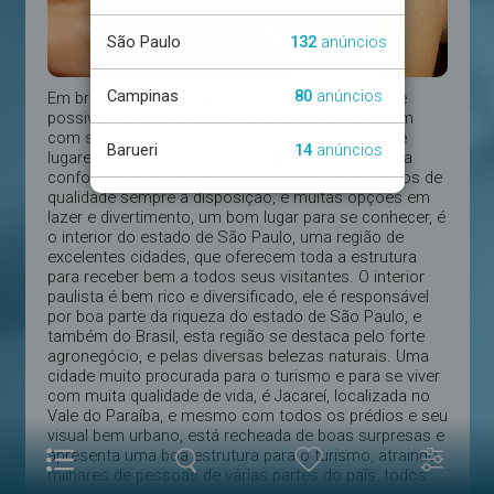
Em breve você estará em seu período de férias, e
possivelmente já esteja programando uma viagem
com sua família ou com seus amigos, opções de
lugares pelo Brasil não faltam. Mas se você busca
conforto, uma excelente estrutura, muitos serviços de
qualidade sempre à disposição, e muitas opções em
lazer e divertimento, um bom lugar para se conhecer, é
o interior do estado de São Paulo, uma região de
excelentes cidades, que oferecem toda a estrutura
para receber bem a todos seus visitantes. O interior
paulista é bem rico e diversificado, ele é responsável
por boa parte da riqueza do estado de São Paulo, e
também do Brasil, esta região se destaca pelo forte
agronegócio, e pelas diversas belezas naturais. Uma
cidade muito procurada para o turismo e para se viver
com muita qualidade de vida, é Jacareí, localizada no
Vale do Paraíba, e mesmo com todos os prédios e seu
visual bem urbano, está recheada de boas surpresas e
apresenta uma boa estrutura para o turismo, atraindo
milhares de pessoas de várias partes do país, todos