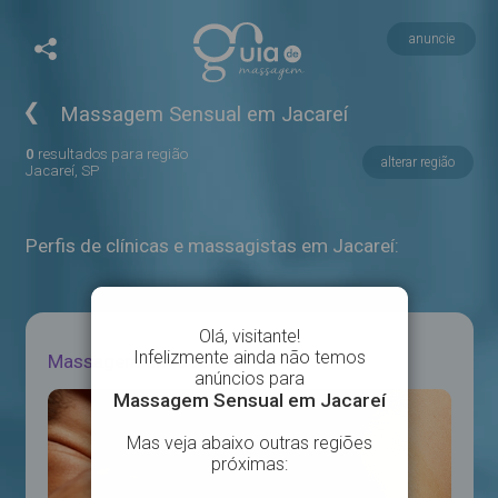
anuncie
❮
Massagem Sensual em Jacareí
0
resultados para região
alterar região
Jacareí, SP
Perfis de clínicas e massagistas em Jacareí:
Massagem em Jacareí