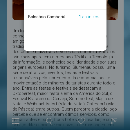
Um lugar do Brasil que você não pode deixar de
conhecer, seja a trabalho, ou a passeio com seus
amigos, esse local chama-se Blumenau, uma
tradicional e festiva cidade catarinense, a cidade é
destaque em diversos setores da economia. Entre os
principais aparecem o mercado Têxtil e a Tecnologia
da Informação, e conhecida pela identidade e por suas
origens europeias. No turismo, Blumenau possui uma
série de atrativos, eventos, festas e festivais
responsáveis pelo incremento da economia local e
movimentação de milhares de turistas durante todo o
ano. Entre as festas e festivais se destacam a
Oktoberfest, maior festa alemã da América do Sul, o
Festival Brasileiro da Cerveja, Sommerfest, Magia de
Natal e Weihnachtsdorf (Vila de Natal), Osterdorf (Vila
de Páscoa) entre outros. Quem percorre a cidade logo
percebe que se encontram ótimos serviços, como
restaurantes e bares, bons hotéis e pousadas, e um
serviço diferenciado e exclusivo, o de massagem em