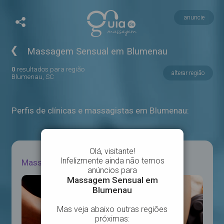
anuncie
❮
Massagem Sensual em Blumenau
0
resultados para região
alterar região
Blumenau, SC
Perfis de clínicas e massagistas em Blumenau:
Massagem em Blumenau