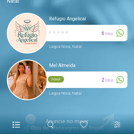
Natal:
Refúgio Angelical
★
★
★
★
★
6
fotos
Lagoa Nova, Natal
Mel Almeida
2
novo!
fotos
Lagoa Nova, Natal
Anuncie no maior
Guia de Massagens do Brasil!