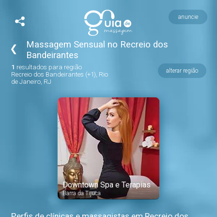
anuncie
Massagem Sensual no Recreio dos
❮
Bandeirantes
1
resultados para região
alterar região
Recreio dos Bandeirantes (+1), Rio
de Janeiro, RJ
Downtown Spa e Terapias
Barra da Tijuca
Perfis de clínicas e massagistas em Recreio dos