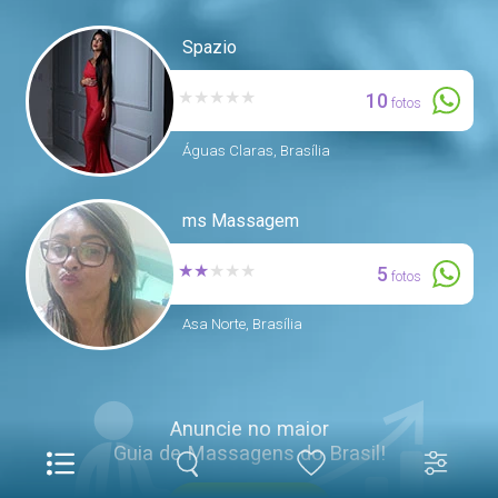
Spazio
★
★
★
★
★
10
fotos
Águas Claras, Brasília
ms Massagem
★
★
★
★
★
5
fotos
Asa Norte, Brasília
Anuncie no maior
Guia de Massagens do Brasil!