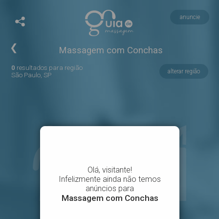
anuncie
❮
Massagem com Conchas
0
resultados para região
alterar região
São Paulo, SP
Anuncie no maior
Guia de Massagens do Brasil!
Quero anunciar