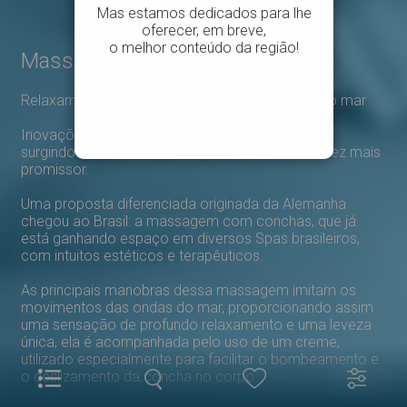
Massagem com Conchas
Relaxamento profundo e terapêutico que vem do mar
Inovações em técnicas massoterapêuticas vêm
surgindo e transformando esse mercado cada vez mais
promissor.
Uma proposta diferenciada originada da Alemanha
chegou ao Brasil: a massagem com conchas, que já
está ganhando espaço em diversos Spas brasileiros,
com intuitos estéticos e terapêuticos.
As principais manobras dessa massagem imitam os
movimentos das ondas do mar, proporcionando assim
uma sensação de profundo relaxamento e uma leveza
única, ela é acompanhada pelo uso de um creme,
utilizado especialmente para facilitar o bombeamento e
o deslizamento da concha no corpo.