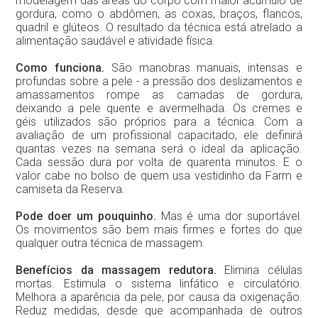
modelagem das áreas do corpo com maior acúmulo de
gordura, como o abdômen, as coxas, braços, flancos,
quadril e glúteos. O resultado da técnica está atrelado a
alimentação saudável e atividade física.
Como funciona.
São manobras manuais, intensas e
profundas sobre a pele - a pressão dos deslizamentos e
amassamentos rompe as camadas de gordura,
deixando a pele quente e avermelhada. Os cremes e
géis utilizados são próprios para a técnica. Com a
avaliação de um profissional capacitado, ele definirá
quantas vezes na semana será o ideal da aplicação.
Cada sessão dura por volta de quarenta minutos. E o
valor cabe no bolso de quem usa vestidinho da Farm e
camiseta da Reserva.
Pode doer um pouquinho.
Mas é uma dor suportável.
Os movimentos são bem mais firmes e fortes do que
qualquer outra técnica de massagem.
Benefícios da massagem redutora.
Elimina células
mortas. Estimula o sistema linfático e circulatório.
Melhora a aparência da pele, por causa da oxigenação.
Reduz medidas, desde que acompanhada de outros