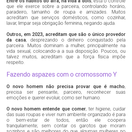
Entre os hábitos do alfa, na vida a dois
, está o controle
que ele exerce sobre a parceira, controlando horário,
paradeiro, tamanho de roupa e amizades. Muitos
acreditam que serviços domésticos, como cozinhar,
lavar, limpar seja obrigação feminina, negando ajuda.
Outros, em 2023, acreditam que são o único provedor
da casa
, desprezando o dinheiro conquistado pela
parceira. Muitos dominam a mulher, principalmente na
vida sexual, colocando-a a sua disposição. Poucos, ou
talvez muitos, acreditam que a força física impõe
respeito.
Fazendo aspazes com o cromossomo Y
O novo homem não precisa provar que é macho
,
precisa ser pensante, parceiro, reconhecer suas
emoções e querer evoluir, como ser humano.
O novo homem entende que comer
, ter higiene, cuidar
das suas roupas e viver num ambiente organizado é para
o bem-estar de todos, então ele coopera
tranquilamente; sem contar os garotos que moram
sozinhos e são melhores do que algumas mulheres no