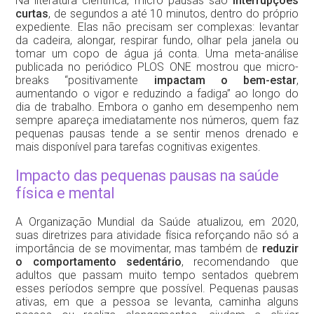
Na literatura científica, micro pausas são
interrupções
curtas
, de segundos a até 10 minutos, dentro do próprio
expediente. Elas não precisam ser complexas: levantar
da cadeira, alongar, respirar fundo, olhar pela janela ou
tomar um copo de água já conta. Uma meta-análise
publicada no periódico PLOS ONE mostrou que micro-
breaks “positivamente
impactam o bem-estar
,
aumentando o vigor e reduzindo a fadiga” ao longo do
dia de trabalho. Embora o ganho em desempenho nem
sempre apareça imediatamente nos números, quem faz
pequenas pausas tende a se sentir menos drenado e
mais disponível para tarefas cognitivas exigentes.
Impacto das pequenas pausas na saúde
física e mental
A Organização Mundial da Saúde atualizou, em 2020,
suas diretrizes para atividade física reforçando não só a
importância de se movimentar, mas também de
reduzir
o comportamento sedentário
, recomendando que
adultos que passam muito tempo sentados quebrem
esses períodos sempre que possível. Pequenas pausas
ativas, em que a pessoa se levanta, caminha alguns