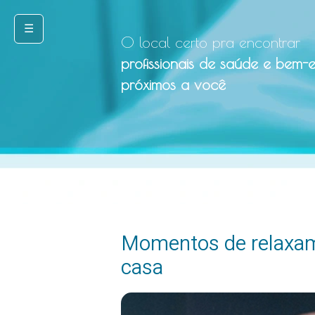
☰
O local certo pra encontrar
profissionais de saúde e bem-e
próximos a você
Momentos de relaxa
casa