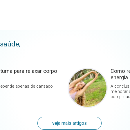
 saúde,
rna para relaxar corpo
Como re
energia 
depende apenas de cansaço
A conclusã
melhorar 
complica
veja mais artigos