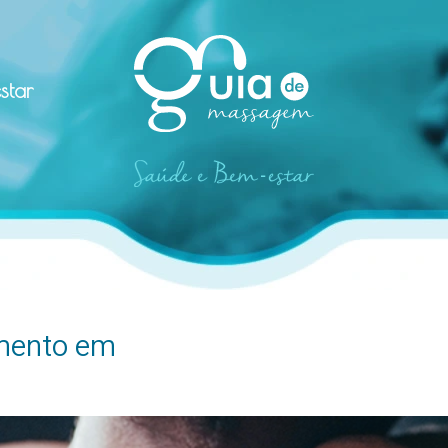
star
mento em