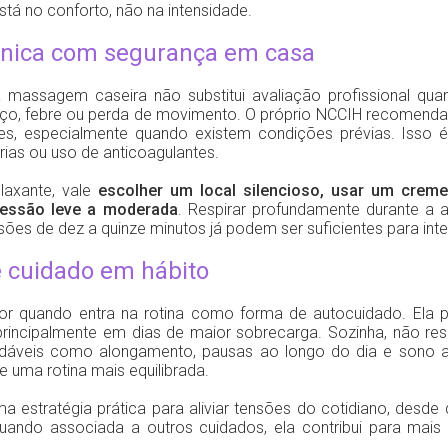
está no conforto, não na intensidade.
écnica com segurança em casa
 massagem caseira não substitui avaliação profissional quan
o, febre ou perda de movimento. O próprio NCCIH recomenda 
es, especialmente quando existem condições prévias. Isso
rias ou uso de anticoagulantes.
laxante, vale
escolher um local silencioso, usar um creme 
ressão leve a moderada
. Respirar profundamente durante a
es de dez a quinze minutos já podem ser suficientes para int
 cuidado em hábito
r quando entra na rotina como forma de autocuidado. Ela p
, principalmente em dias de maior sobrecarga. Sozinha, não re
áveis como alongamento, pausas ao longo do dia e sono ade
e uma rotina mais equilibrada.
a estratégia prática para aliviar tensões do cotidiano, desde
ando associada a outros cuidados, ela contribui para mais c