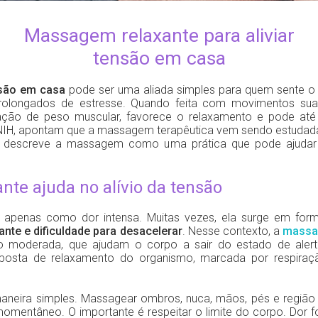
Massagem relaxante para aliviar
tensão em casa
nsão em casa
pode ser uma aliada simples para quem sente o c
prolongados de estresse. Quando feita com movimentos sua
sação de peso muscular, favorece o relaxamento e pode at
 NIH, apontam que a massagem terapêutica vem sendo estudada 
descreve a massagem como uma prática que pode ajudar a 
te ajuda no alívio da tensão
 apenas como dor intensa. Muitas vezes, ela surge em fo
nte e dificuldade para desacelerar
. Nesse contexto, a
massa
o moderada, que ajudam o corpo a sair do estado de alert
posta de relaxamento do organismo, marcada por respiraç
maneira simples. Massagear ombros, nuca, mãos, pés e regiã
o momentâneo. O importante é respeitar o limite do corpo. Dor