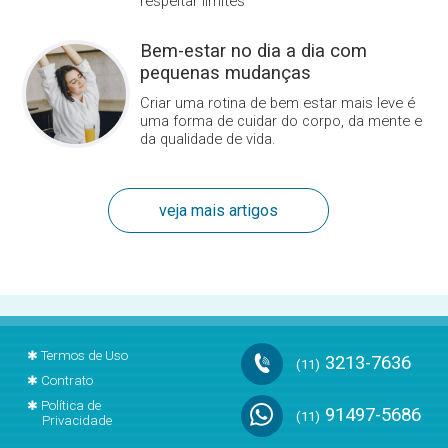
respeitar limites
Bem-estar no dia a dia com
pequenas mudanças
Criar uma rotina de bem estar mais leve é
uma forma de cuidar do corpo, da mente e
da qualidade de vida.
veja mais artigos
✱
Termos de Uso
3213-7636
(11)
✱
Contrato
✱
Política de
91497-5686
(11)
Privacidade